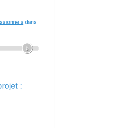
ssionnels
dans
6
rojet :