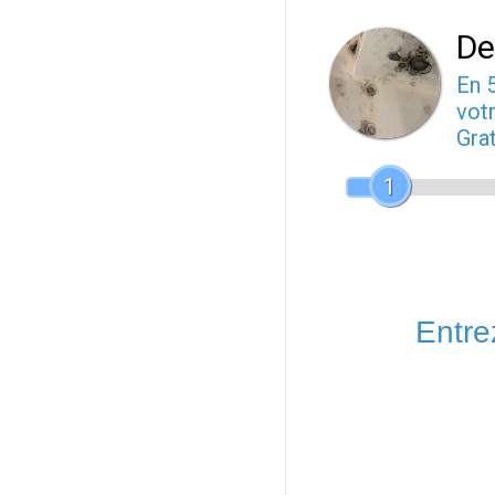
De
En 
votr
Gra
1
Entrez