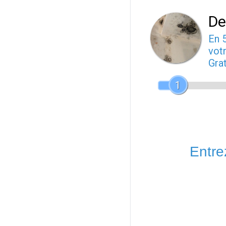
De
En 
votr
Gra
1
Entrez