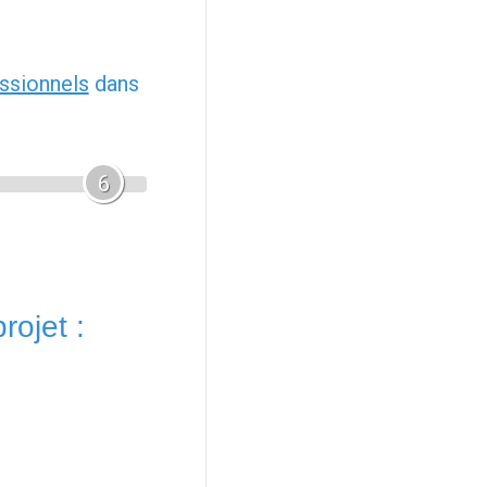
ssionnels
dans
6
rojet :