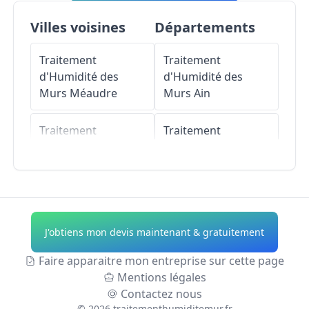
Villes voisines
Départements
Traitement
Traitement
d'Humidité des
d'Humidité des
Murs
Méaudre
Murs
Ain
Traitement
Traitement
d'Humidité des
d'Humidité des
Murs
Engins
Murs
Aisne
Traitement
Traitement
d'Humidité des
d'Humidité des
J'obtiens mon devis maintenant & gratuitement
Murs
Lans-en-
Murs
Allier
Vercors
Faire apparaitre mon entreprise sur cette page
Traitement
Mentions légales
Traitement
d'Humidité des
Contactez nous
d'Humidité des
Murs
Alpes-de-
©
2026
traitementhumiditemur.fr