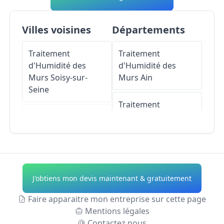
Villes voisines
Départements
Traitement
Traitement
d'Humidité des
d'Humidité des
Murs
Soisy-sur-
Murs
Ain
Seine
Traitement
Traitement
d'Humidité des
d'Humidité des
Murs
Aisne
Murs
Grigny
Traitement
Traitement
d'Humidité des
J'obtiens mon devis maintenant & gratuitement
d'Humidité des
Murs
Allier
Murs
Évry
Faire apparaitre mon entreprise sur cette page
Traitement
Mentions légales
Traitement
d'Humidité des
Contactez nous