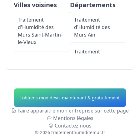
Villes voisines
Départements
Traitement
Traitement
d'Humidité des
d'Humidité des
Murs
Saint-Martin-
Murs
Ain
le-Vieux
Traitement
Traitement
d'Humidité des
d'Humidité des
Murs
Aisne
Murs
Beynac
Traitement
Traitement
d'Humidité des
J'obtiens mon devis maintenant & gratuitement
d'Humidité des
Murs
Allier
Murs
Aixe-sur-
Faire apparaitre mon entreprise sur cette page
Vienne
Traitement
Mentions légales
d'Humidité des
Contactez nous
Traitement
Murs
Alpes-de-
©
2026
traitementhumiditemur.fr
d'Humidité des
Haute-Provence