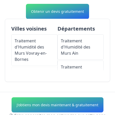
Obtenir un devis gratuitement
Villes voisines
Départements
Traitement
Traitement
d'Humidité des
d'Humidité des
Murs
Vovray-en-
Murs
Ain
Bornes
Traitement
Traitement
d'Humidité des
d'Humidité des
Murs
Aisne
Murs
Menthonnex-
en-Bornes
Traitement
d'Humidité des
J'obtiens mon devis maintenant & gratuitement
Traitement
Murs
Allier
d'Humidité des