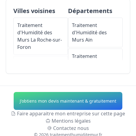
Villes voisines
Départements
Traitement
Traitement
d'Humidité des
d'Humidité des
Murs
La Roche-sur-
Murs
Ain
Foron
Traitement
Traitement
d'Humidité des
d'Humidité des
Murs
Aisne
Murs
Amancy
Traitement
Traitement
d'Humidité des
J'obtiens mon devis maintenant & gratuitement
d'Humidité des
Murs
Allier
Murs
Saint-Sixt
Faire apparaitre mon entreprise sur cette page
Traitement
Mentions légales
Traitement
d'Humidité des
Contactez nous
d'Humidité des
Murs
Alpes-de-
©
2026
traitementhumiditemur.fr