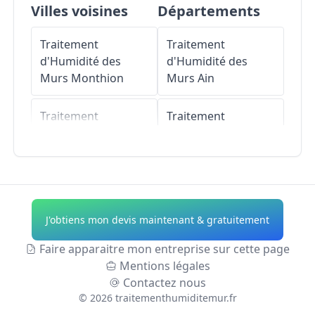
Villes voisines
Départements
Traitement
Traitement
d'Humidité des
d'Humidité des
Murs
Monthion
Murs
Ain
Traitement
Traitement
d'Humidité des
d'Humidité des
Murs
Gilly-sur-Isère
Murs
Aisne
Traitement
Traitement
d'Humidité des
d'Humidité des
J'obtiens mon devis maintenant & gratuitement
Murs
Notre-Dame-
Murs
Allier
des-Millières
Faire apparaitre mon entreprise sur cette page
Traitement
Mentions légales
Traitement
d'Humidité des
Contactez nous
d'Humidité des
Murs
Alpes-de-
©
2026
traitementhumiditemur.fr
Murs
Albertville
Haute-Provence