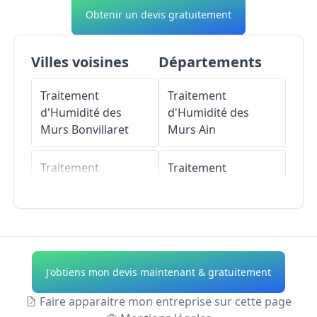
Obtenir un devis gratuitement
Villes voisines
Départements
Traitement
Traitement
d'Humidité des
d'Humidité des
Murs
Bonvillaret
Murs
Ain
Traitement
Traitement
d'Humidité des
d'Humidité des
Murs
Sainte-Hélène-
Murs
Aisne
sur-Isère
Traitement
Traitement
d'Humidité des
J'obtiens mon devis maintenant & gratuitement
d'Humidité des
Murs
Allier
Murs
Montailleur
Faire apparaitre mon entreprise sur cette page
Traitement