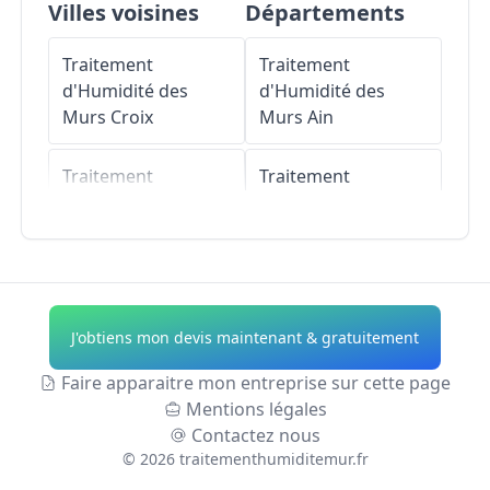
Villes voisines
Départements
Traitement
Traitement
d'Humidité des
d'Humidité des
Murs
Croix
Murs
Ain
Traitement
Traitement
d'Humidité des
d'Humidité des
Murs
Villeneuve-
Murs
Aisne
d'Ascq
Traitement
Traitement
d'Humidité des
J'obtiens mon devis maintenant & gratuitement
d'Humidité des
Murs
Allier
Murs
Roubaix
Faire apparaitre mon entreprise sur cette page
Traitement
Mentions légales
Traitement
d'Humidité des
Contactez nous
d'Humidité des
Murs
Alpes-de-
©
2026
traitementhumiditemur.fr
Murs
Mouvaux
Haute-Provence