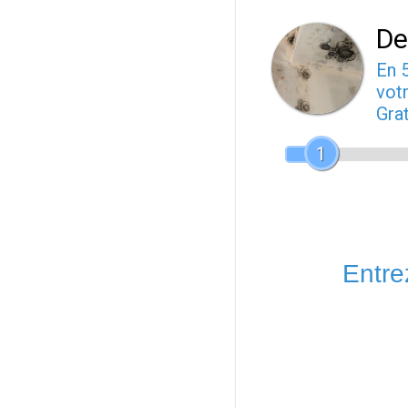
De
En 
votr
Gra
1
Entrez