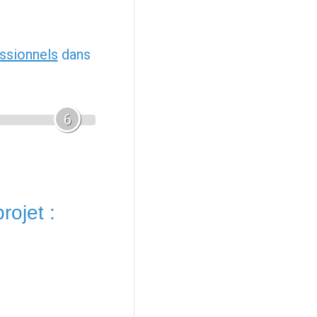
ssionnels
dans
6
rojet :