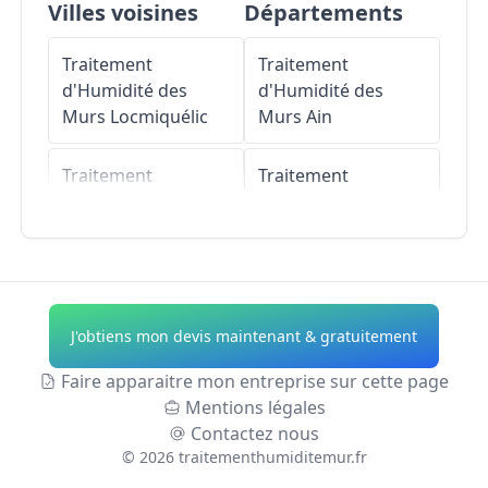
Villes voisines
Départements
Traitement
Traitement
d'Humidité des
d'Humidité des
Murs
Locmiquélic
Murs
Ain
Traitement
Traitement
d'Humidité des
d'Humidité des
Murs
Port-Louis
Murs
Aisne
Traitement
Traitement
d'Humidité des
d'Humidité des
J'obtiens mon devis maintenant & gratuitement
Murs
Lanester
Murs
Allier
Faire apparaitre mon entreprise sur cette page
Traitement
Traitement
Mentions légales
d'Humidité des
d'Humidité des
Contactez nous
Murs
Gâvres
Murs
Alpes-de-
©
2026
traitementhumiditemur.fr
Haute-Provence