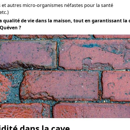
et autres micro-organismes néfastes pour la santé
etc.)
 qualité de vie dans la maison, tout en garantissant la du
à Quéven ?
idité dans la cave