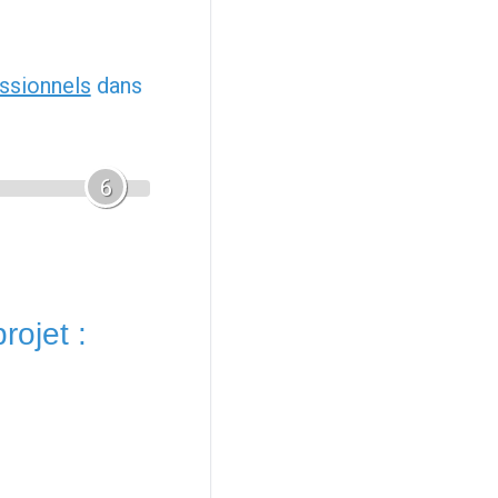
ssionnels
dans
6
rojet :