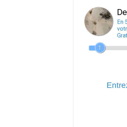
De
En 
votr
Gra
1
Entrez