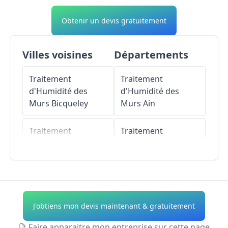
Obtenir un devis gratuitement
Villes voisines
Départements
Traitement
Traitement
d'Humidité des
d'Humidité des
Murs
Bicqueley
Murs
Ain
Traitement
Traitement
d'Humidité des
d'Humidité des
Murs
Chaudeney-
Murs
Aisne
sur-Moselle
Traitement
Traitement
d'Humidité des
J'obtiens mon devis maintenant & gratuitement
d'Humidité des
Murs
Allier
Murs
Dommartin-
Faire apparaitre mon entreprise sur cette page