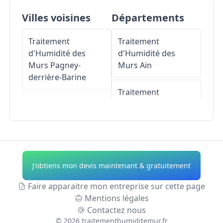
Villes voisines
Départements
Traitement
Traitement
d'Humidité des
d'Humidité des
Murs
Pagney-
Murs
Ain
derrière-Barine
Traitement
Traitement
d'Humidité des
d'Humidité des
Murs
Aisne
Murs
Choloy-
Ménillot
Traitement
d'Humidité des
J'obtiens mon devis maintenant & gratuitement
Traitement
Murs
Allier
d'Humidité des
Faire apparaitre mon entreprise sur cette page
Murs
Toul
Traitement
Mentions légales
d'Humidité des
Contactez nous
Traitement
Murs
Alpes-de-
©
2026
traitementhumiditemur.fr