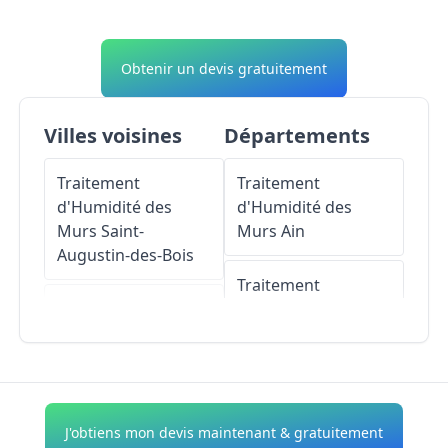
Obtenir un devis gratuitement
Villes voisines
Départements
Traitement
Traitement
d'Humidité des
d'Humidité des
Murs
Saint-
Murs
Ain
Augustin-des-Bois
Traitement
Traitement
d'Humidité des
d'Humidité des
Murs
Aisne
Murs
Saint-
Clément-de-la-Place
Traitement
d'Humidité des
J'obtiens mon devis maintenant & gratuitement
Traitement
Murs
Allier