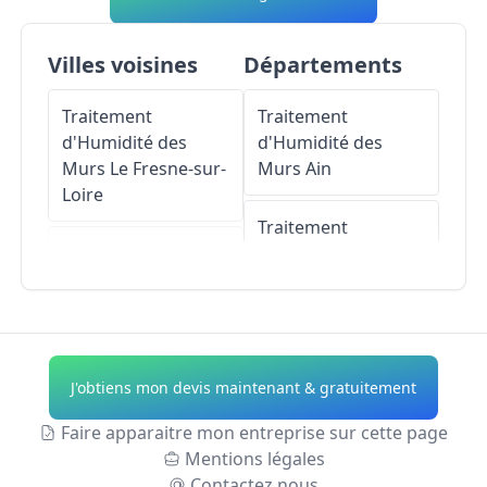
Villes voisines
Départements
Traitement
Traitement
d'Humidité des
d'Humidité des
Murs
Le Fresne-sur-
Murs
Ain
Loire
Traitement
Traitement
d'Humidité des
d'Humidité des
Murs
Aisne
Murs
Le Mesnil-en-
Vallée
Traitement
d'Humidité des
J'obtiens mon devis maintenant & gratuitement
Traitement
Murs
Allier
d'Humidité des
Faire apparaitre mon entreprise sur cette page
Murs
Champtocé-
Traitement
Mentions légales
sur-Loire
d'Humidité des
Contactez nous