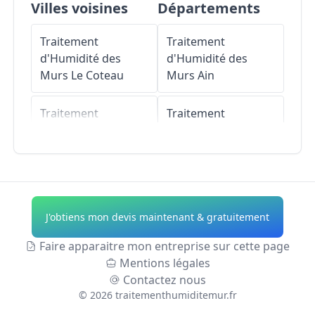
Villes voisines
Départements
Traitement
Traitement
d'Humidité des
d'Humidité des
Murs
Le Coteau
Murs
Ain
Traitement
Traitement
d'Humidité des
d'Humidité des
Murs
Riorges
Murs
Aisne
Traitement
Traitement
d'Humidité des
d'Humidité des
J'obtiens mon devis maintenant & gratuitement
Murs
Perreux
Murs
Allier
Faire apparaitre mon entreprise sur cette page
Traitement
Traitement
Mentions légales
d'Humidité des
d'Humidité des
Contactez nous
Murs
Commelle-
Murs
Alpes-de-
©
2026
traitementhumiditemur.fr
Vernay
Haute-Provence