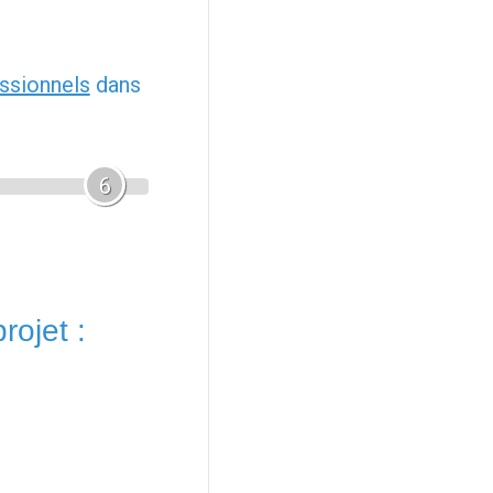
ssionnels
dans
6
rojet :