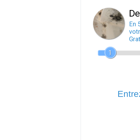
De
En 
votr
Gra
1
Entrez