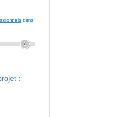
ssionnels
dans
6
rojet :