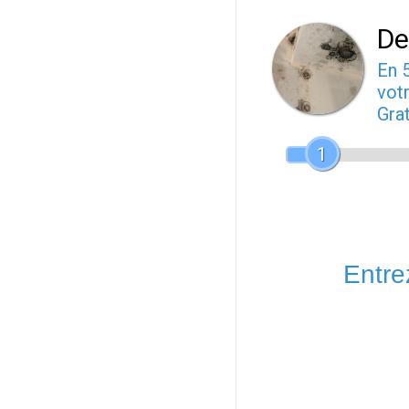
De
En 
votr
Gra
1
Entrez