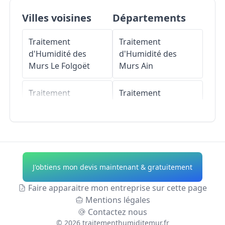
Villes voisines
Départements
Traitement
Traitement
d'Humidité des
d'Humidité des
Murs
Le Folgoët
Murs
Ain
Traitement
Traitement
d'Humidité des
d'Humidité des
Murs
Lesneven
Murs
Aisne
Traitement
Traitement
d'Humidité des
d'Humidité des
J'obtiens mon devis maintenant & gratuitement
Murs
Saint-Frégant
Murs
Allier
Faire apparaitre mon entreprise sur cette page
Traitement
Traitement
Mentions légales
d'Humidité des
d'Humidité des
Contactez nous
Murs
Lanarvily
Murs
Alpes-de-
©
2026
traitementhumiditemur.fr