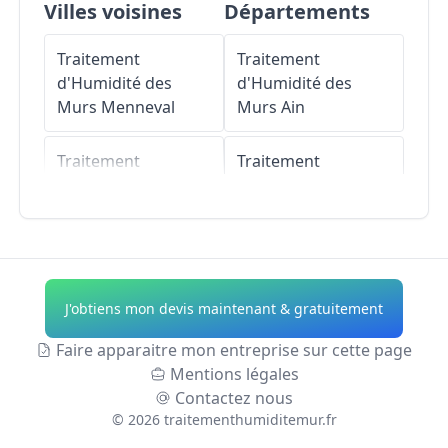
Villes voisines
Départements
Traitement
Traitement
d'Humidité des
d'Humidité des
Murs
Menneval
Murs
Ain
Traitement
Traitement
d'Humidité des
d'Humidité des
Murs
Valailles
Murs
Aisne
Traitement
Traitement
d'Humidité des
d'Humidité des
J'obtiens mon devis maintenant & gratuitement
Murs
Plasnes
Murs
Allier
Faire apparaitre mon entreprise sur cette page
Traitement
Traitement
Mentions légales
d'Humidité des
d'Humidité des
Contactez nous
Murs
Caorches-
Murs
Alpes-de-
©
2026
traitementhumiditemur.fr
Saint-Nicolas
Haute-Provence