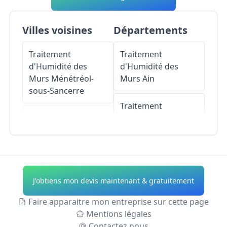
Villes voisines
Départements
Traitement
Traitement
d'Humidité des
d'Humidité des
Murs
Ménétréol-
Murs
Ain
sous-Sancerre
Traitement
Traitement
d'Humidité des
d'Humidité des
Murs
Aisne
Murs
Tracy-sur-
Loire
Traitement
d'Humidité des
J'obtiens mon devis maintenant & gratuitement
Traitement
Murs
Allier
d'Humidité des
Faire apparaitre mon entreprise sur cette page
Murs
Saint-Satur
Traitement
Mentions légales
d'Humidité des
Contactez nous