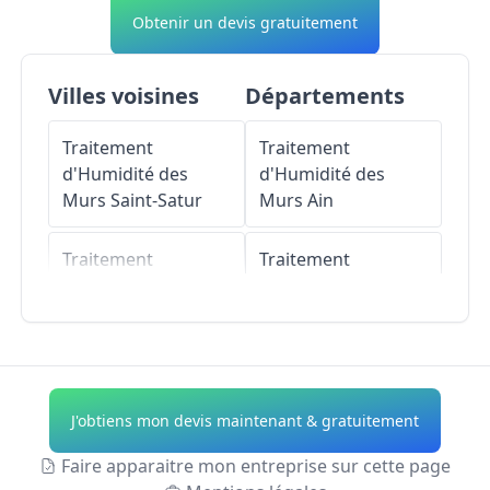
Obtenir un devis gratuitement
Villes voisines
Départements
Traitement
Traitement
d'Humidité des
d'Humidité des
Murs
Saint-Satur
Murs
Ain
Traitement
Traitement
d'Humidité des
d'Humidité des
Murs
Verdigny
Murs
Aisne
Traitement
Traitement
d'Humidité des
d'Humidité des
J'obtiens mon devis maintenant & gratuitement
Murs
Ménétréol-
Murs
Allier
sous-Sancerre
Faire apparaitre mon entreprise sur cette page
Traitement