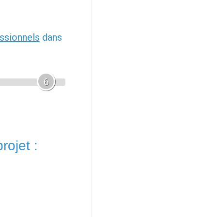
ssionnels
dans
6
rojet :