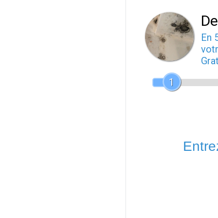
De
En 
votr
Gra
1
Entrez