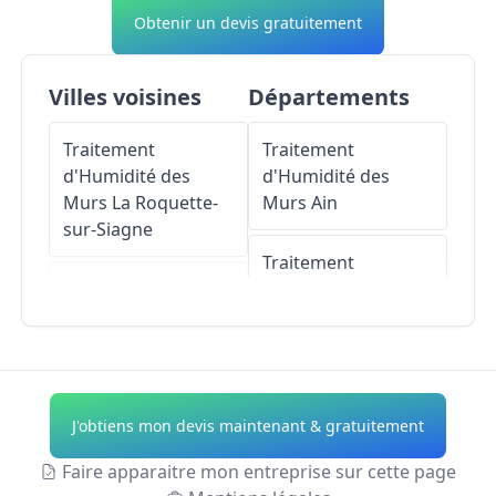
Obtenir un devis gratuitement
Villes voisines
Départements
Traitement
Traitement
d'Humidité des
d'Humidité des
Murs
La Roquette-
Murs
Ain
sur-Siagne
Traitement
Traitement
d'Humidité des
d'Humidité des
Murs
Aisne
Murs
Valbonne
Traitement
Traitement
d'Humidité des
J'obtiens mon devis maintenant & gratuitement
d'Humidité des
Murs
Allier
Murs
Mougins
Faire apparaitre mon entreprise sur cette page
Traitement