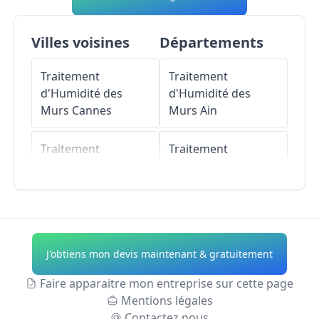
Villes voisines
Départements
Traitement
Traitement
d'Humidité des
d'Humidité des
Murs
Cannes
Murs
Ain
Traitement
Traitement
d'Humidité des
d'Humidité des
Murs
Vallauris
Murs
Aisne
Traitement
Traitement
d'Humidité des
d'Humidité des
J'obtiens mon devis maintenant & gratuitement
Murs
Mougins
Murs
Allier
Faire apparaitre mon entreprise sur cette page
Traitement
Traitement
Mentions légales
d'Humidité des
d'Humidité des
Contactez nous