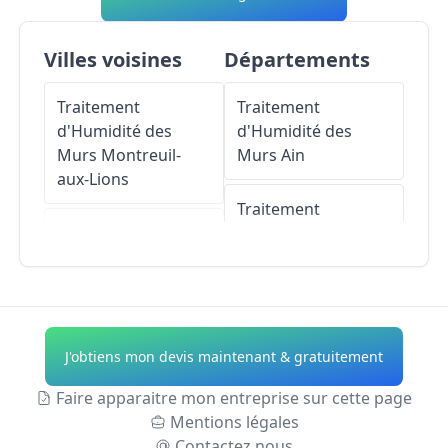
Villes voisines
Départements
Traitement
Traitement
d'Humidité des
d'Humidité des
Murs
Montreuil-
Murs
Ain
aux-Lions
Traitement
Traitement
d'Humidité des
d'Humidité des
Murs
Aisne
Murs
Coupru
Traitement
Traitement
d'Humidité des
J'obtiens mon devis maintenant & gratuitement
d'Humidité des
Murs
Allier
Murs
Villiers-Saint-
Faire apparaitre mon entreprise sur cette page
Denis
Traitement
Mentions légales
d'Humidité des
Contactez nous