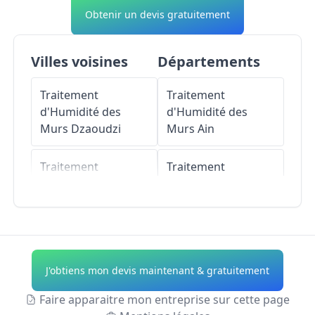
Obtenir un devis gratuitement
Villes voisines
Départements
Traitement
Traitement
d'Humidité des
d'Humidité des
Murs
Dzaoudzi
Murs
Ain
Traitement
Traitement
d'Humidité des
d'Humidité des
Murs
Pamandzi
Murs
Aisne
Traitement
Traitement
d'Humidité des
d'Humidité des
J'obtiens mon devis maintenant & gratuitement
Murs
Koungou
Murs
Allier
Faire apparaitre mon entreprise sur cette page
Traitement
Traitement