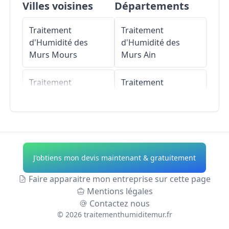
Villes voisines
Départements
Traitement
Traitement
d'Humidité des
d'Humidité des
Murs
Mours
Murs
Ain
Traitement
Traitement
d'Humidité des
d'Humidité des
Murs
Beaumont-
Murs
Aisne
sur-Oise
Traitement
Traitement
d'Humidité des
J'obtiens mon devis maintenant & gratuitement
d'Humidité des
Murs
Allier
Murs
Chambly
Faire apparaitre mon entreprise sur cette page
Traitement
Mentions légales
Traitement
d'Humidité des
Contactez nous
d'Humidité des
Murs
Alpes-de-
©
2026
traitementhumiditemur.fr
Murs
Champagne-
Haute-Provence