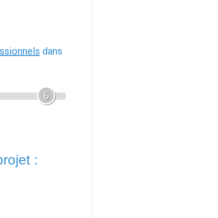
ssionnels
dans
6
rojet :