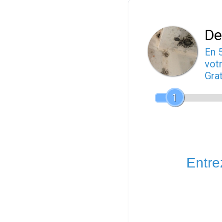
De
En 
votr
Gra
1
Entrez