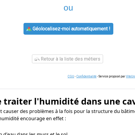
ou
Géolocalisez-moi automatiquement !
Retour à la liste des métiers
CGU
-
Confidentialité
- Service proposé par
ViteU
 traiter l'humidité dans une ca
 causer des problèmes à la fois pour la structure du bâtime
humidité encourage en effet :
n d'eau dans les murs et le sol