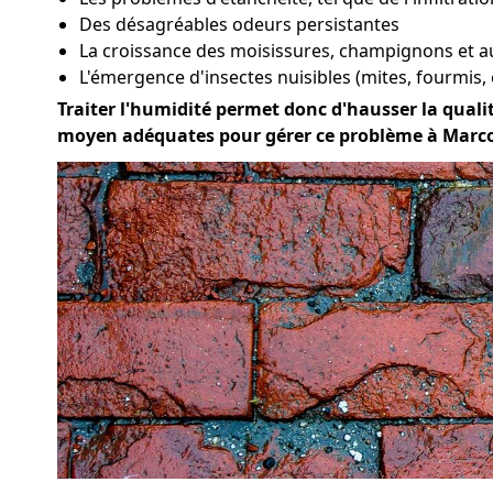
Des désagréables odeurs persistantes
La croissance des moisissures, champignons et 
L'émergence d'insectes nuisibles (mites, fourmis, 
Traiter l'humidité permet donc d'hausser la qualité
moyen adéquates pour gérer ce problème à Marco