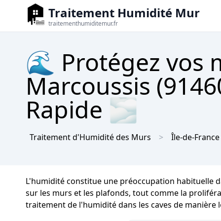
Traitement Humidité Mur
traitementhumiditemur.fr
🌊 Protégez vos m
Marcoussis (91460
Rapide 🌫
Traitement d'Humidité des Murs
Île-de-France
L'humidité constitue une préoccupation habituelle 
sur les murs et les plafonds, tout comme la proliférat
traitement de l'humidité dans les caves de manière 