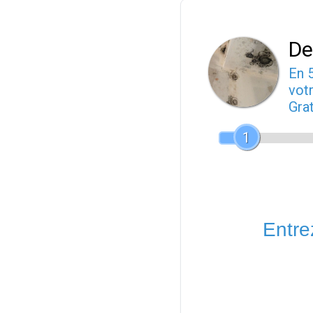
De
En 
votr
Gra
1
Entrez