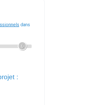
ssionnels
dans
6
rojet :