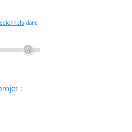
ssionnels
dans
6
rojet :