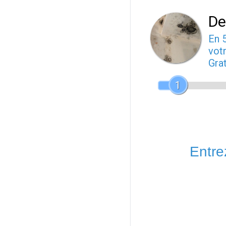
De
En 
votr
Gra
1
Entrez