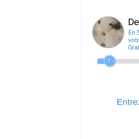
De
En 
votr
Gra
1
Entrez