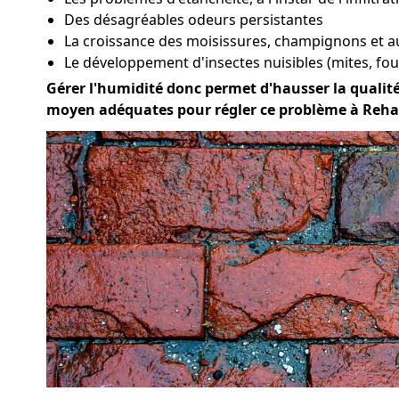
Des désagréables odeurs persistantes
La croissance des moisissures, champignons et a
Le développement d'insectes nuisibles (mites, four
Gérer l'humidité donc permet d'hausser la qualité d
moyen adéquates pour régler ce problème à Reha