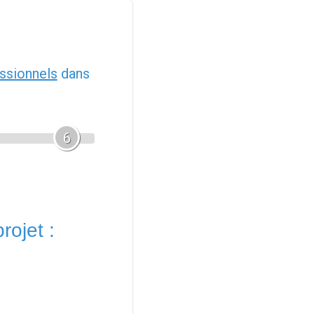
ssionnels
dans
6
rojet :