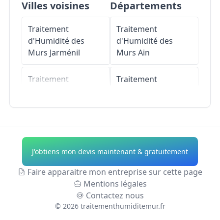
Villes voisines
Départements
Traitement
Traitement
d'Humidité des
d'Humidité des
Murs
Jarménil
Murs
Ain
Traitement
Traitement
d'Humidité des
d'Humidité des
Murs
Arches
Murs
Aisne
Traitement
Traitement
d'Humidité des
d'Humidité des
J'obtiens mon devis maintenant & gratuitement
Murs
Archettes
Murs
Allier
Faire apparaitre mon entreprise sur cette page
Traitement
Traitement
Mentions légales
d'Humidité des
d'Humidité des
Contactez nous
Murs
Éloyes
Murs
Alpes-de-
©
2026
traitementhumiditemur.fr
Haute-Provence