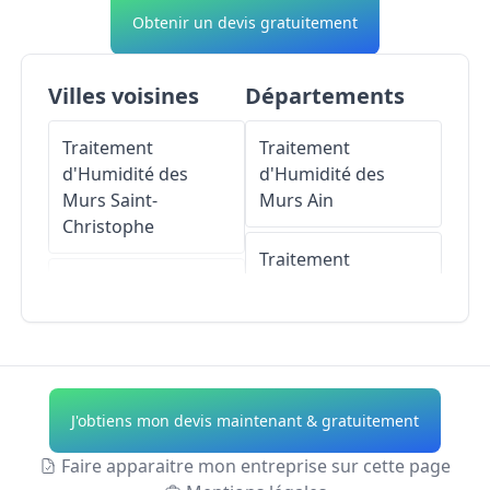
Obtenir un devis gratuitement
Villes voisines
Départements
Traitement
Traitement
d'Humidité des
d'Humidité des
Murs
Saint-
Murs
Ain
Christophe
Traitement
Traitement
d'Humidité des
d'Humidité des
Murs
Aisne
Murs
Brillac
Traitement
Traitement
d'Humidité des
J'obtiens mon devis maintenant & gratuitement
d'Humidité des
Murs
Allier
Murs
Nouic
Faire apparaitre mon entreprise sur cette page
Traitement