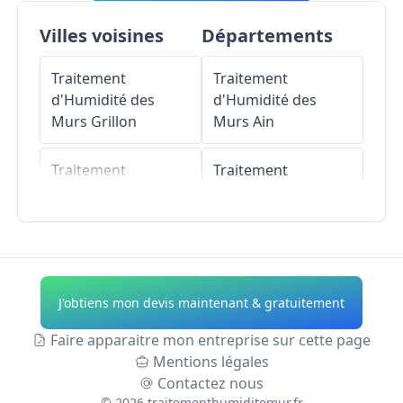
Villes voisines
Départements
Traitement
Traitement
d'Humidité des
d'Humidité des
Murs
Grillon
Murs
Ain
Traitement
Traitement
d'Humidité des
d'Humidité des
Murs
Saint-
Murs
Aisne
Pantaléon-les-
Vignes
Traitement
d'Humidité des
J'obtiens mon devis maintenant & gratuitement
Traitement
Murs
Allier
d'Humidité des
Faire apparaitre mon entreprise sur cette page
Murs
Richerenches
Traitement
Mentions légales
d'Humidité des
Contactez nous
Traitement
Murs
Alpes-de-
©
2026
traitementhumiditemur.fr