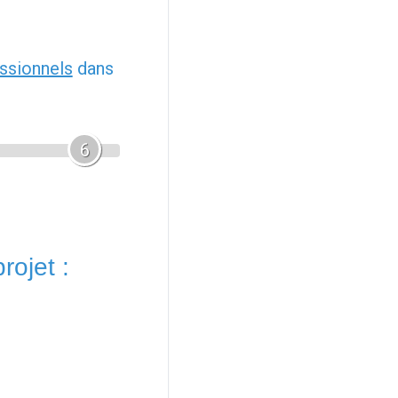
ssionnels
dans
6
rojet :