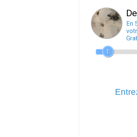
De
En 
votr
Gra
1
Entrez