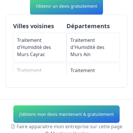
Obtenir un devis gratuitement
Villes voisines
Départements
Traitement
Traitement
d'Humidité des
d'Humidité des
Murs
Cayrac
Murs
Ain
Traitement
Traitement
d'Humidité des
d'Humidité des
Murs
Albias
Murs
Aisne
Traitement
Traitement
d'Humidité des
d'Humidité des
J'obtiens mon devis maintenant & gratuitement
Murs
Mirabel
Murs
Allier
Faire apparaitre mon entreprise sur cette page
Traitement
Traitement