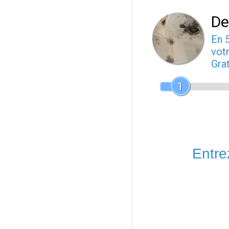
De
En 
votr
Gra
1
Entrez