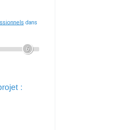
ssionnels
dans
6
rojet :