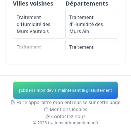
Villes voisines
Départements
Traitement
Traitement
d'Humidité des
d'Humidité des
Murs
Vautebis
Murs
Ain
Traitement
Traitement
d'Humidité des
d'Humidité des
Murs
Reffannes
Murs
Aisne
Traitement
Traitement
d'Humidité des
d'Humidité des
J'obtiens mon devis maintenant & gratuitement
Murs
Saint-Martin-
Murs
Allier
du-Fouilloux
Faire apparaitre mon entreprise sur cette page
Traitement
Mentions légales
Traitement
d'Humidité des
Contactez nous
d'Humidité des
Murs
Alpes-de-
©
2026
traitementhumiditemur.fr
Murs
Chantecorps
Haute-Provence