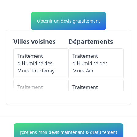
Obtenir un devis gratuitement
Villes voisines
Départements
Traitement
Traitement
d'Humidité des
d'Humidité des
Murs
Tourtenay
Murs
Ain
Traitement
Traitement
d'Humidité des
d'Humidité des
Murs
Brion-près-
Murs
Aisne
Thouet
Traitement
Traitement
d'Humidité des
J'obtiens mon devis maintenant & gratuitement
d'Humidité des
Murs
Allier