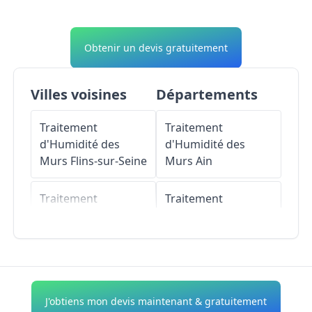
Obtenir un devis gratuitement
Villes voisines
Départements
Traitement
Traitement
d'Humidité des
d'Humidité des
Murs
Flins-sur-Seine
Murs
Ain
Traitement
Traitement
d'Humidité des
d'Humidité des
Murs
Nézel
Murs
Aisne
Traitement
Traitement
d'Humidité des
d'Humidité des
J'obtiens mon devis maintenant & gratuitement
Murs
La Falaise
Murs
Allier