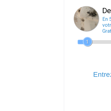
De
En 
votr
Gra
1
Entrez