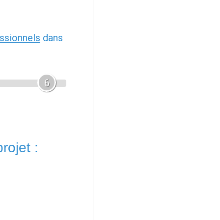
ssionnels
dans
6
rojet :