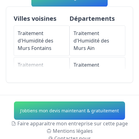
Villes voisines
Départements
Traitement
Traitement
d'Humidité des
d'Humidité des
Murs
Fontains
Murs
Ain
Traitement
Traitement
d'Humidité des
d'Humidité des
Murs
Fontenailles
Murs
Aisne
Traitement
Traitement
d'Humidité des
d'Humidité des
J'obtiens mon devis maintenant & gratuitement
Murs
La Chapelle-
Murs
Allier
Rablais
Faire apparaitre mon entreprise sur cette page
Traitement
Mentions légales
Traitement
d'Humidité des
Contactez nous