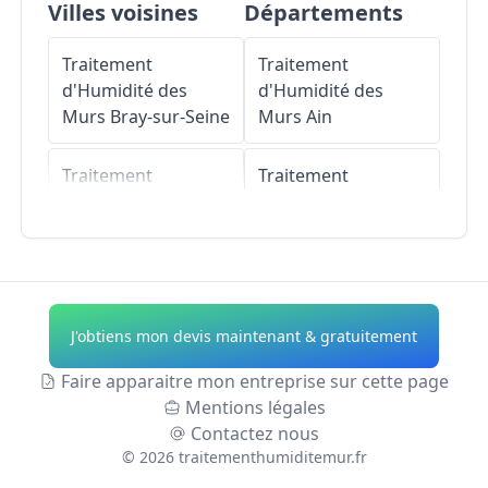
Villes voisines
Départements
Traitement
Traitement
d'Humidité des
d'Humidité des
Murs
Bray-sur-Seine
Murs
Ain
Traitement
Traitement
d'Humidité des
d'Humidité des
Murs
Mousseaux-
Murs
Aisne
lès-Bray
Traitement
Traitement
d'Humidité des
J'obtiens mon devis maintenant & gratuitement
d'Humidité des
Murs
Allier
Murs
Mouy-sur-
Faire apparaitre mon entreprise sur cette page
Seine
Traitement
Mentions légales
d'Humidité des
Contactez nous
Traitement
Murs
Alpes-de-
©
2026
traitementhumiditemur.fr
d'Humidité des
Haute-Provence