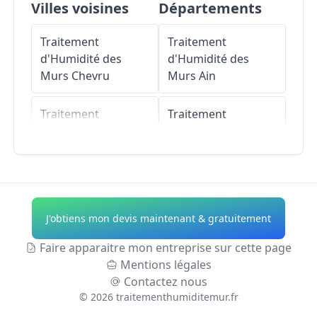
Villes voisines
Départements
Traitement
Traitement
d'Humidité des
d'Humidité des
Murs
Chevru
Murs
Ain
Traitement
Traitement
d'Humidité des
d'Humidité des
Murs
Amillis
Murs
Aisne
Traitement
Traitement
d'Humidité des
d'Humidité des
J'obtiens mon devis maintenant & gratuitement
Murs
Frétoy
Murs
Allier
Faire apparaitre mon entreprise sur cette page
Traitement
Traitement
Mentions légales
d'Humidité des
d'Humidité des
Contactez nous
Murs
Bannost-
Murs
Alpes-de-
©
2026
traitementhumiditemur.fr
Villegagnon
Haute-Provence