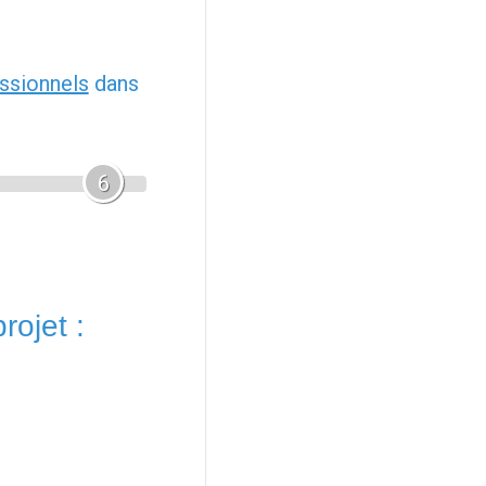
ssionnels
dans
6
rojet :