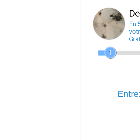
De
En 
votr
Gra
1
Entrez