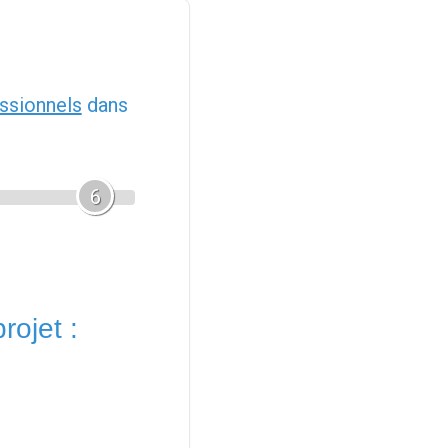
ssionnels
dans
6
rojet :