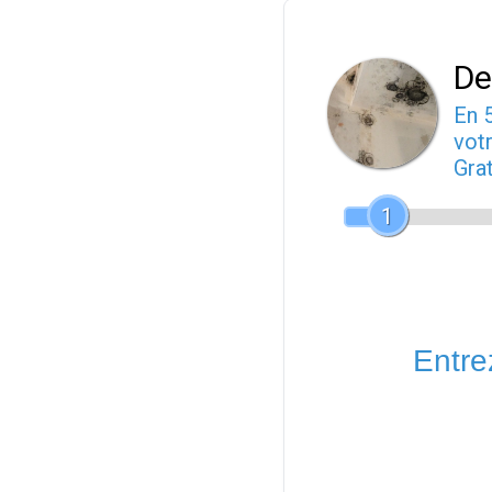
De
En 
votr
Gra
1
Entrez