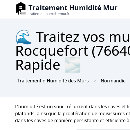
Traitement Humidité Mur
traitementhumiditemur.fr
🌊 Traitez vos mu
Rocquefort (76640
Rapide 🌫
Traitement d'Humidité des Murs
Normandie
L'humidité est un souci récurrent dans les caves et 
plafonds, ainsi que la prolifération de moisissures et
dans les caves de manière persistante et efficiente 