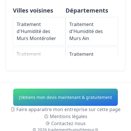
Villes voisines
Départements
Traitement
Traitement
d'Humidité des
d'Humidité des
Murs
Montérolier
Murs
Ain
Traitement
Traitement
d'Humidité des
d'Humidité des
Murs
Bosc-Mesnil
Murs
Aisne
Traitement
Traitement
d'Humidité des
d'Humidité des
J'obtiens mon devis maintenant & gratuitement
Murs
Bradiancourt
Murs
Allier
Faire apparaitre mon entreprise sur cette page
Traitement
Traitement
Mentions légales
d'Humidité des
d'Humidité des
Contactez nous
Murs
Mathonville
Murs
Alpes-de-
©
2026
traitementhumiditemur.fr